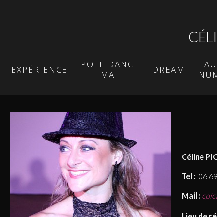
CÉL
POLE DANCE
AU
EXPÉRIENCE
DREAM
MAT
NU
Céline P
Tel :
06 69
Mail :
cpic
Lieu de ré